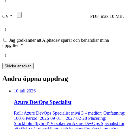
CV
*
PDF, max 10 MB.
Jag godkänner att Alphadev sparar och behandlar mina
uppgifter.
*
Skicka ansökan
Andra öppna uppdrag
10 juli 2026
Azure DevOps Specialist
Roll: Azure DevOps Specialist (nivå 3 – medior) Omfattning:
100% Period: 2026-09-01 – 2027-02-28 Placering:
Stockholm (hybrid) Vi söker en Azure DevOps Specialist för
att stärka vår utvecklings- och leveransförmåga inom våra