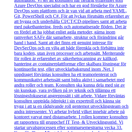
automation. Vi ser att konsulten har flerårig erfarenhet som
Azure DevOps specialist och har en god förståelse för Azure
DevOps som plattform och är van vid att arbeta med YAML,
Git, PowerShell och C#. För att lyckas förutsätts erfarenhet av
att bygga och underhålla CI/CT/CD-pipelines samt att arbeta
med pakethantering, feeds och automatiserade flöden. Det är
en fördel att ha jobbat enligt agila metoder, gärna inom
ramverket SAFe där samarbete, struktur och förändring går
hand i hand. Samt att det finns ett genuint intresse för
DevSecOps och en vilja att både förenkla och förbättra inte
bara koden, utan även processer och arbetssätt. Meriterande
för rollen är erfarenhet av säkerhetsscanning av källkod,
hantering av containerplattformar eller skalbara lösningar för
kontinuerlig test, eller utvecklarbakgrund inom .Net. I
uppdraget förväntas konsulten ha ett teamorienterat och
kommunikativt arbetssätt samt bidra aktivt i samarbetet med
andra roller och team. Konsulten ska kunna dela med sig av
sin kunskap, vara nyfiken på ny teknik och tillämpa ett
lösningsfokuserat angreppssätt i sitt arbete. Vidare förväntas
konsulten uppträda ödmjukt i sin expertroll och känna sig
trygg i att ta en rådgivande roll gentemot utvecklingsteam och
andra intressenter. Vi arbetar hybrid vilket innebär arbete på
kontoret varvat med distansarbete. I rollen kommer konsulten
att rapportera till gruppchef IT Test- & Utvecklingsstöd. Vi
startar urvalsprocessen efter sommarsemestrarna vecka 33.