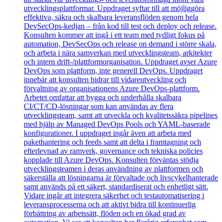
utvecklingsplattformar. Uppdraget syftar till att möjliggöra
effektiva, säkra och skalbara leveransflöden genom hela
DevSecOps‑kedjan – från kod till test och deploy och release.
Konsulten kommer att ingå i ett team med tydligt fokus på
automation, DevSecOps och release on demand i större skala,
och arbeta i nära samverkan med utvecklingsteam, arkitekter
och intern drift-/plattformorganisation. Uppdraget avser Azure
DevOps som plattform, inte generell DevOps. Uppdraget
innebär att konsulten bidrar till vidareutveckling och
förvaltning av organisationens Azure DevOps‑plattform.
Arbetet omfattar att bygga och underhålla skalbara
CI/CT/CD‑lösningar som kan användas av flera
utvecklingsteam, samt att utveckla och kvalitetssäkra pipelines
med hjälp av Managed DevOps Pools och YAML‑baserade
konfigurationer. I uppdraget ingår även att arbeta med
pakethantering och feeds samt att delta i framtagning och
efterlevnad av ramverk, governance och tekniska policies
kopplade till Azure DevOps. Konsulten förväntas stödja
utvecklingsteamen i deras användning av plattformen och
säkerställa att lösningarna är förvaltade och livscykelhanterade
samt används på ett säkert, standardiserat och enhetligt sätt.
Vidare ingår att integrera säkerhet och testautomatisering i
leveransprocesserna och att aktivt bidra till kontinuerlig
förbättring av arbetssätt, flöden och en ökad grad av