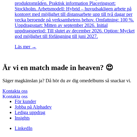
produktområden. Praktisk information Placeringsort:
Stockholm. Arbetsmodell: Hybrid – huvudsakligen arbete på
kontoret med möjlighet till distansarbete upp till två dagar per
vecka beroende på verksamhetens behov. Omfattning: 100 %.
Uppdragsstart: Mitten av september 2026. Initial
uppdragsperiod: Till slutet av december 2026. Option: Mycket
god möjlighet till förlängning till juni 2027.
Läs mer →
Är vi en match made in heaven? 😍
Säger magkänslan ja? Då hör du av dig omedelbums så snackar vi.
Kontakta oss
För kunder
Jobba på Alphadev
Lediga uppdrag
Insights
LinkedIn