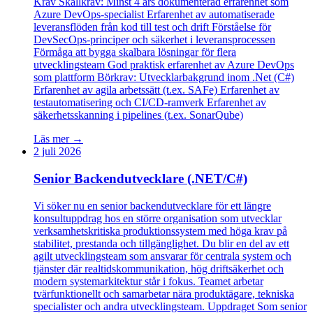
Krav Skallkrav: Minst 4 års dokumenterad erfarenhet som
Azure DevOps-specialist Erfarenhet av automatiserade
leveransflöden från kod till test och drift Förståelse för
DevSecOps-principer och säkerhet i leveransprocessen
Förmåga att bygga skalbara lösningar för flera
utvecklingsteam God praktisk erfarenhet av Azure DevOps
som plattform Börkrav: Utvecklarbakgrund inom .Net (C#)
Erfarenhet av agila arbetssätt (t.ex. SAFe) Erfarenhet av
testautomatisering och CI/CD-ramverk Erfarenhet av
säkerhetsskanning i pipelines (t.ex. SonarQube)
Läs mer →
2 juli 2026
Senior Backendutvecklare (.NET/C#)
Vi söker nu en senior backendutvecklare för ett längre
konsultuppdrag hos en större organisation som utvecklar
verksamhetskritiska produktionssystem med höga krav på
stabilitet, prestanda och tillgänglighet. Du blir en del av ett
agilt utvecklingsteam som ansvarar för centrala system och
tjänster där realtidskommunikation, hög driftsäkerhet och
modern systemarkitektur står i fokus. Teamet arbetar
tvärfunktionellt och samarbetar nära produktägare, tekniska
specialister och andra utvecklingsteam. Uppdraget Som senior