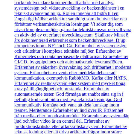
backendutvecklare kommer du att arbeta med analys,
systemdesign och vidareutveckling av backendtjänster i en
tekniskt avancerad miljö. Rollen innebär att bidra till en
långsiktigt hållbar arkitektur samtidigt som du utvecklar och
förbättrar verksamhetskritiska lösningar. Vi söker dig som
trivs i komplexa miljöer, gärna tar tekniskt ansvar och vill vara
en aktiv del av ett erfaret utvecklingsteam. Skallkrav Minst 8
års dokumenterad erfarenhet som backendutvecklare. Djup
kompetens inom .NET och C#. Erfarenhet av systemdesign
och arkitektur i komplexa tekniska miljöer. Erfarenhet av
Kubernetes och containerbaserade plattformar. Erfarenhet av
CI/CD, byggpipelines och automatiserade leveransflöden.
Erfarenhet av säkerhet, övervakning och driftbarhet i moderna
system. Erfarenhet av event- eller meddelandebaserad
kommunikation, exempelvis RabbitMQ, Kafka eller NATS.
Erfarenhet av realtidssystem eller system med mycket höga
krav på tillgänglighet och prestanda. Erfarenhet av
automatiserade tester. God förmåga att snabbt sätta sig in i
befintlig kod samt bidra med nya tekniska lösningar. God
kommunikativ förmåga och vana att dela kunskap inom
teamet. Meriterande Erfarenhet av ljud över IP. Erfarenhet
från media- eller broadcastområdet. Erfarenhet av system där
ljud och/eller video är en central del. Erfarenhet av
produktionskritiska eller affärskritiska system. Erfarenhet av
teknisk ledning eller att driva arkitekturfrågor inom större