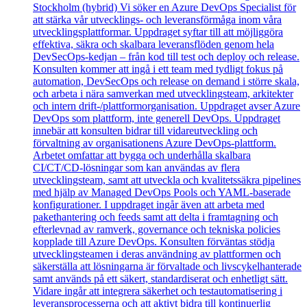
Stockholm (hybrid) Vi söker en Azure DevOps Specialist för
att stärka vår utvecklings- och leveransförmåga inom våra
utvecklingsplattformar. Uppdraget syftar till att möjliggöra
effektiva, säkra och skalbara leveransflöden genom hela
DevSecOps‑kedjan – från kod till test och deploy och release.
Konsulten kommer att ingå i ett team med tydligt fokus på
automation, DevSecOps och release on demand i större skala,
och arbeta i nära samverkan med utvecklingsteam, arkitekter
och intern drift-/plattformorganisation. Uppdraget avser Azure
DevOps som plattform, inte generell DevOps. Uppdraget
innebär att konsulten bidrar till vidareutveckling och
förvaltning av organisationens Azure DevOps‑plattform.
Arbetet omfattar att bygga och underhålla skalbara
CI/CT/CD‑lösningar som kan användas av flera
utvecklingsteam, samt att utveckla och kvalitetssäkra pipelines
med hjälp av Managed DevOps Pools och YAML‑baserade
konfigurationer. I uppdraget ingår även att arbeta med
pakethantering och feeds samt att delta i framtagning och
efterlevnad av ramverk, governance och tekniska policies
kopplade till Azure DevOps. Konsulten förväntas stödja
utvecklingsteamen i deras användning av plattformen och
säkerställa att lösningarna är förvaltade och livscykelhanterade
samt används på ett säkert, standardiserat och enhetligt sätt.
Vidare ingår att integrera säkerhet och testautomatisering i
leveransprocesserna och att aktivt bidra till kontinuerlig