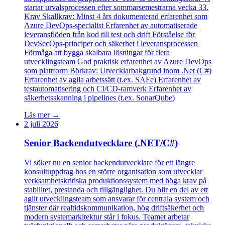
startar urvalsprocessen efter sommarsemestrarna vecka 33.
Krav Skallkrav: Minst 4 års dokumenterad erfarenhet som
Azure DevOps-specialist Erfarenhet av automatiserade
leveransflöden från kod till test och drift Förståelse för
DevSecOps-principer och säkerhet i leveransprocessen
Förmåga att bygga skalbara lösningar för flera
utvecklingsteam God praktisk erfarenhet av Azure DevOps
som plattform Börkrav: Utvecklarbakgrund inom .Net (C#)
Erfarenhet av agila arbetssätt (t.ex. SAFe) Erfarenhet av
testautomatisering och CI/CD-ramverk Erfarenhet av
säkerhetsskanning i pipelines (t.ex. SonarQube)
Läs mer →
2 juli 2026
Senior Backendutvecklare (.NET/C#)
Vi söker nu en senior backendutvecklare för ett längre
konsultuppdrag hos en större organisation som utvecklar
verksamhetskritiska produktionssystem med höga krav på
stabilitet, prestanda och tillgänglighet. Du blir en del av ett
agilt utvecklingsteam som ansvarar för centrala system och
tjänster där realtidskommunikation, hög driftsäkerhet och
modern systemarkitektur står i fokus. Teamet arbetar