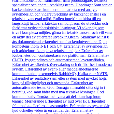
tvärfunktionellt och samarbetar nära produktägare, tekniska
specialister och andra utvecklingsteam. Uppdraget Som senior
backendutvecklare kommer du att arbeta med analys,
systemdesign och vidareutveckling av backendtjänster i en
tekniskt avancerad miljö. Rollen innebär att bidra till en
långsiktigt hållbar arkitektur samtidigt som du utvecklar och
förbättrar verksamhetskritiska lösningar. Vi söker dig som
trivs i komplexa miljöer, gärna tar tekniskt ansvar och vill vara
en aktiv del av ett erfaret utvecklingsteam. Skallkrav Minst 8
års dokumenterad erfarenhet som backendutvecklare. Djup
kompetens inom .NET och C#. Erfarenhet av systemdesign
och arkitektur i komplexa tekniska miljöer. Erfarenhet av
Kubernetes och containerbaserade plattformar. Erfarenhet av
CI/CD, byggpipelines och automatiserade leveransflöden.
Erfarenhet av säkerhet, övervakning och driftbarhet i moderna
system. Erfarenhet av event- eller meddelandebaserad
kommunikation, exempelvis RabbitMQ, Kafka eller NATS.
Erfarenhet av realtidssystem eller system med mycket höga
krav på tillgänglighet och prestanda. Erfarenhet av
automatiserade tester. God förmåga att snabbt sätta sig in i
befintlig kod samt bidra med nya tekniska lösningar. God
kommunikativ förmåga och vana att dela kunskap inom
teamet. Meriterande Erfarenhet av ljud över IP. Erfarenhet
från media- eller broadcastområdet. Erfarenhet av system där
ljud och/eller video är en central del. Erfarenhet av