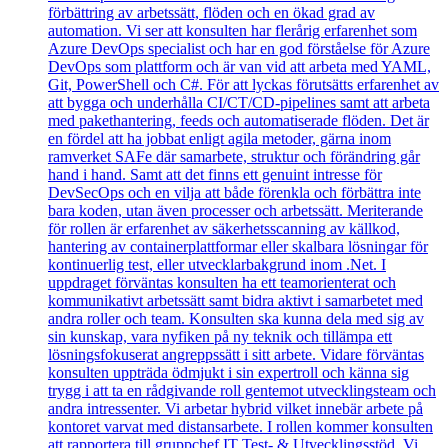
förbättring av arbetssätt, flöden och en ökad grad av
automation. Vi ser att konsulten har flerårig erfarenhet som
Azure DevOps specialist och har en god förståelse för Azure
DevOps som plattform och är van vid att arbeta med YAML,
Git, PowerShell och C#. För att lyckas förutsätts erfarenhet av
att bygga och underhålla CI/CT/CD-pipelines samt att arbeta
med pakethantering, feeds och automatiserade flöden. Det är
en fördel att ha jobbat enligt agila metoder, gärna inom
ramverket SAFe där samarbete, struktur och förändring går
hand i hand. Samt att det finns ett genuint intresse för
DevSecOps och en vilja att både förenkla och förbättra inte
bara koden, utan även processer och arbetssätt. Meriterande
för rollen är erfarenhet av säkerhetsscanning av källkod,
hantering av containerplattformar eller skalbara lösningar för
kontinuerlig test, eller utvecklarbakgrund inom .Net. I
uppdraget förväntas konsulten ha ett teamorienterat och
kommunikativt arbetssätt samt bidra aktivt i samarbetet med
andra roller och team. Konsulten ska kunna dela med sig av
sin kunskap, vara nyfiken på ny teknik och tillämpa ett
lösningsfokuserat angreppssätt i sitt arbete. Vidare förväntas
konsulten uppträda ödmjukt i sin expertroll och känna sig
trygg i att ta en rådgivande roll gentemot utvecklingsteam och
andra intressenter. Vi arbetar hybrid vilket innebär arbete på
kontoret varvat med distansarbete. I rollen kommer konsulten
att rapportera till gruppchef IT Test- & Utvecklingsstöd. Vi