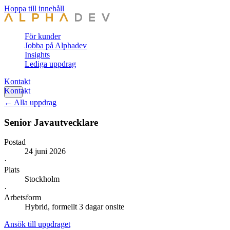
Hoppa till innehåll
För kunder
Jobba på Alphadev
Insights
Lediga uppdrag
Kontakt
← Alla uppdrag
Senior Javautvecklare
Postad
24 juni 2026
·
Plats
Stockholm
·
Arbetsform
Hybrid, formellt 3 dagar onsite
Ansök till uppdraget