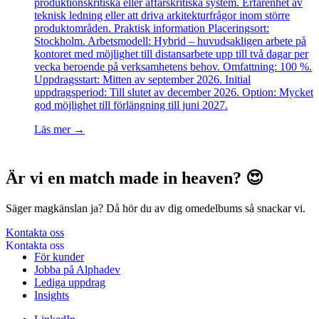
produktionskritiska eller affärskritiska system. Erfarenhet av
teknisk ledning eller att driva arkitekturfrågor inom större
produktområden. Praktisk information Placeringsort:
Stockholm. Arbetsmodell: Hybrid – huvudsakligen arbete på
kontoret med möjlighet till distansarbete upp till två dagar per
vecka beroende på verksamhetens behov. Omfattning: 100 %.
Uppdragsstart: Mitten av september 2026. Initial
uppdragsperiod: Till slutet av december 2026. Option: Mycket
god möjlighet till förlängning till juni 2027.
Läs mer →
Är vi en match made in heaven? 😍
Säger magkänslan ja? Då hör du av dig omedelbums så snackar vi.
Kontakta oss
För kunder
Jobba på Alphadev
Lediga uppdrag
Insights