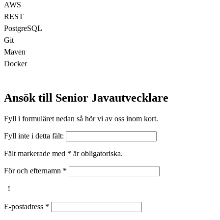
AWS
REST
PostgreSQL
Git
Maven
Docker
Ansök till Senior Javautvecklare
Fyll i formuläret nedan så hör vi av oss inom kort.
Fyll inte i detta fält:
Fält markerade med * är obligatoriska.
För och efternamn
*
E-postadress
*