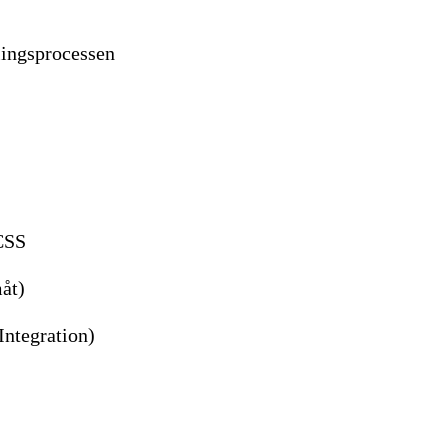
lingsprocessen
 CSS
åt)
Integration)