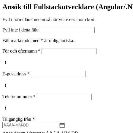
Ansök till Fullstackutvecklare (Angular/.
Fyll i formuläret nedan så hör vi av oss inom kort.
Fyll inte i detta fält:
Fält markerade med * är obligatoriska.
För och efternamn
*
E-postadress
*
Telefonnummer
*
Tillgänglig från
*