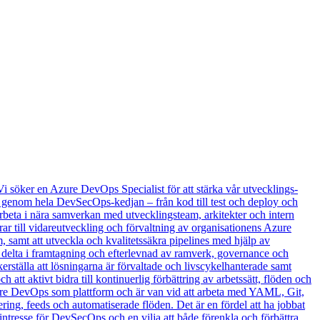
söker en Azure DevOps Specialist för att stärka vår utvecklings-
en genom hela DevSecOps‑kedjan – från kod till test och deploy och
rbeta i nära samverkan med utvecklingsteam, arkitekter och intern
r till vidareutveckling och förvaltning av organisationens Azure
samt att utveckla och kvalitetssäkra pipelines med hjälp av
delta i framtagning och efterlevnad av ramverk, governance och
rställa att lösningarna är förvaltade och livscykelhanterade samt
h att aktivt bidra till kontinuerlig förbättring av arbetssätt, flöden och
Azure DevOps som plattform och är van vid att arbeta med YAML, Git,
ing, feeds och automatiserade flöden. Det är en fördel att ha jobbat
intresse för DevSecOps och en vilja att både förenkla och förbättra