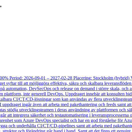
*
00% Period: 2026-09-01 – 2027-02-28 Placering: Stockholm (hybrid) Vi 
t syftar till att möjliggöra effektiva, säkra och skalbara leveransflöd
s på automation, DevSecOps och release on demand i större skala, och a
 plattform, inte generell DevOps. Uppdraget innebär att konsulten bidra
kalbara CI/CT/CD‑lösningar som kan användas av flera utvecklingsteam, 
pdraget ingår även att arbeta med pakethantering och feeds samt att 
as stödja utvecklingsteamen i deras användning av plattformen och säke
ngår att integrera säkerhet och testautomatisering i leveransprocesserna oc
erfarenhet som Azure DevOps specialist och har en god förståelse för 
bygga och underhålla CI/CT/CD-pipelines samt att arbeta med pakethanter
struktur och förändring går hand i hand. Samt att det finns ett genuint 