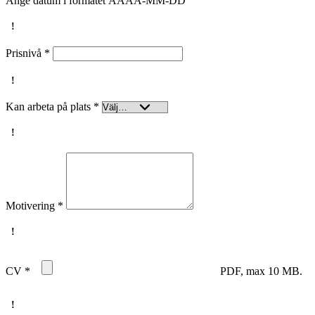
Ange datum i formatet ÅÅÅÅ-MM-DD
Prisnivå
*
Kan arbeta på plats
*
Motivering
*
CV
*
PDF, max 10 MB.