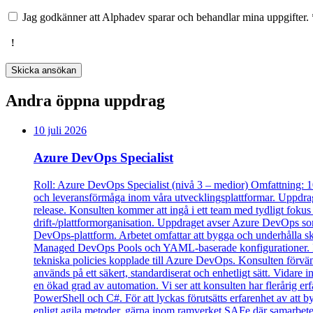
Jag godkänner att Alphadev sparar och behandlar mina uppgifter.
Skicka ansökan
Andra öppna uppdrag
10 juli 2026
Azure DevOps Specialist
Roll: Azure DevOps Specialist (nivå 3 – medior) Omfattning: 1
och leveransförmåga inom våra utvecklingsplattformar. Uppdrage
release. Konsulten kommer att ingå i ett team med tydligt foku
drift-/plattformorganisation. Uppdraget avser Azure DevOps som
DevOps‑plattform. Arbetet omfattar att bygga och underhålla s
Managed DevOps Pools och YAML‑baserade konfigurationer. I up
tekniska policies kopplade till Azure DevOps. Konsulten förvänt
används på ett säkert, standardiserat och enhetligt sätt. Vidare i
en ökad grad av automation. Vi ser att konsulten har flerårig 
PowerShell och C#. För att lyckas förutsätts erfarenhet av att 
enligt agila metoder, gärna inom ramverket SAFe där samarbete, 