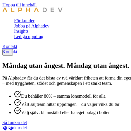
Hoppa till innehåll
För kunder
Jobba på Alphadev
Insights
Lediga uppdrag
Kontakt
Måndag utan ångest.
M
å
n
d
a
g
u
t
a
n
å
n
g
e
s
t
.
På Alphadev får du det bästa av två världar: friheten att forma din eg
–
m
e
d
t
r
y
g
g
h
e
t
e
n
,
s
t
ö
d
e
t
o
c
h
g
e
m
e
n
s
k
a
p
e
n
i
e
t
t
s
t
a
r
k
t
t
e
a
m
.
Du behåller 80% – samma lönemodell för alla
Vårt säljteam hittar uppdragen – du väljer vilka du tar
Välj själv: bli anställd eller ha eget bolag i botten
Så funkar det