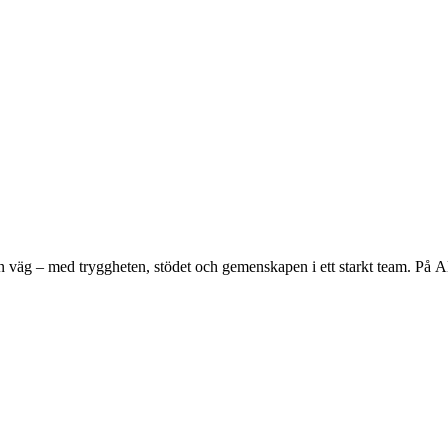
en väg – med tryggheten, stödet och gemenskapen i ett starkt team.
P
å
A