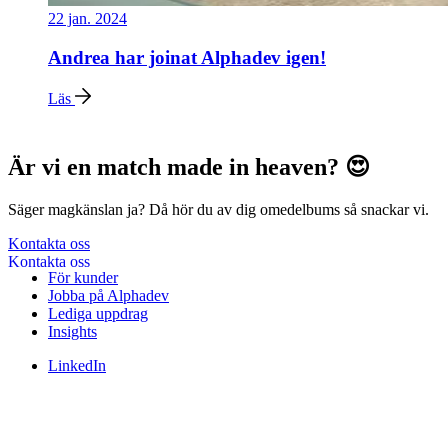
22 jan. 2024
Andrea har joinat Alphadev igen!
Läs
Är vi en match made in heaven? 😍
Säger magkänslan ja? Då hör du av dig omedelbums så snackar vi.
Kontakta oss
För kunder
Jobba på Alphadev
Lediga uppdrag
Insights
LinkedIn