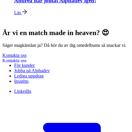
Andrea har joinat Alphadev igen!
Läs
Är vi en match made in heaven? 😍
Säger magkänslan ja? Då hör du av dig omedelbums så snackar vi.
Kontakta oss
För kunder
Jobba på Alphadev
Lediga uppdrag
Insights
LinkedIn