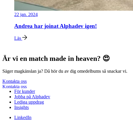
22 jan. 2024
Andrea har joinat Alphadev igen!
Läs
Är vi en match made in heaven? 😍
Säger magkänslan ja? Då hör du av dig omedelbums så snackar vi.
Kontakta oss
För kunder
Jobba på Alphadev
Lediga uppdrag
Insights
LinkedIn