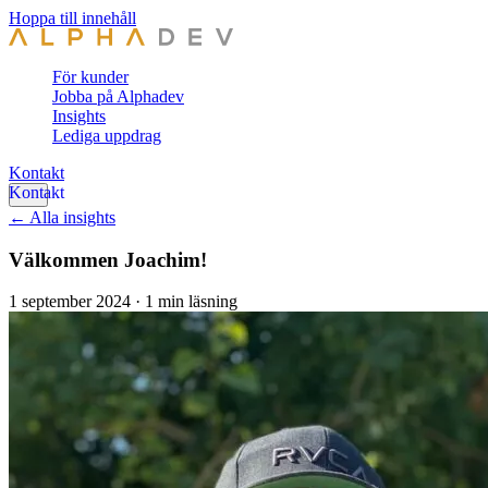
Hoppa till innehåll
För kunder
Jobba på Alphadev
Insights
Lediga uppdrag
Kontakt
← Alla insights
Välkommen Joachim!
1 september 2024
·
1 min läsning