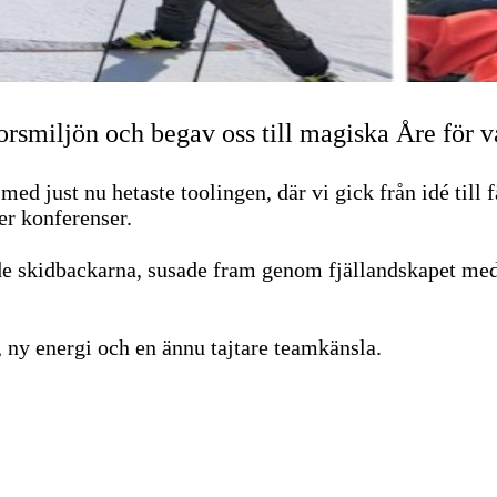
rsmiljön och begav oss till magiska Åre för v
med just nu hetaste toolingen, där vi gick från idé till
er konferenser.
de skidbackarna, susade fram genom fjällandskapet med
, ny energi och en ännu tajtare teamkänsla.