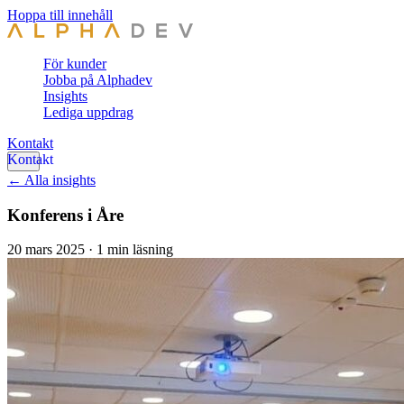
Hoppa till innehåll
För kunder
Jobba på Alphadev
Insights
Lediga uppdrag
Kontakt
← Alla insights
Konferens i Åre
20 mars 2025
·
1 min läsning