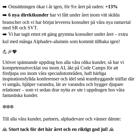
➡️ Omsättningen ökar i år igen, för 9:e året på raden:
+13%
➡️
6 nya direktkunder
har vi fått under året inom vitt skilda
branscher och vi har börjat leverera konsulter på våra nya ramavtal
med SR och SVT.
➡️ Vi har tagit emot ett gäng grymma konsulter under året – extra
kul med många Alphadev-alumnis som kommit tillbaka igen!
💪🎉💖
Utöver spännande uppdrag hos alla våra olika kunder, så har vi
kompetensutvecklat oss inom AI, åkt på Code Camps för att
fördjupa oss inom våra specialistområden, haft härliga
inspirationsfyllda konferenser och idel små teambyggande träffar där
vi umgås, hjälper varandra, lär av varandra och bygger djupare
relationer – som vi sedan drar nytta av ute i uppdragen hos våra
fantastiska kunder.
❄️❄️❄️
Till alla våra kunder, partners, alphadevare och vänner därute:
🙏
Stort tack för det här året och en riktigt god jul!
🙏