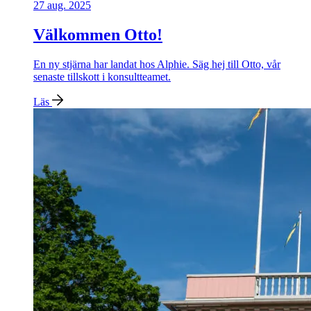
27 aug. 2025
Välkommen Otto!
En ny stjärna har landat hos Alphie. Säg hej till Otto, vår
senaste tillskott i konsultteamet.
Läs