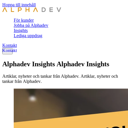
Hoppa till innehåll
För kunder
Jobba på Alphadev
Insights
Lediga uppdrag
Kontakt
Alphadev Insights
A
l
p
h
a
d
e
v
I
n
s
i
g
h
t
s
Artiklar, nyheter och tankar från Alphadev.
A
r
t
i
k
l
a
r
,
n
y
h
e
t
e
r
o
c
h
t
a
n
k
a
r
f
r
å
n
A
l
p
h
a
d
e
v
.