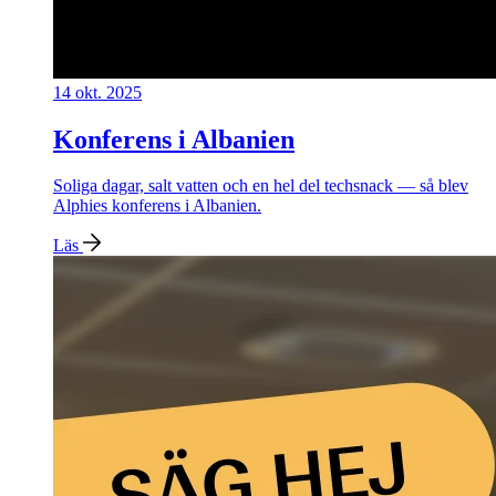
14 okt. 2025
Konferens i Albanien
Soliga dagar, salt vatten och en hel del techsnack — så blev
Alphies konferens i Albanien.
Läs