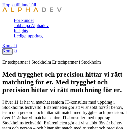
Hoppa till innehåll
För kunder
Jobba på Alphadev
Insights
Lediga uppdrag
Kontakt
Er techpartner i Stockholm
E
r
t
e
c
h
p
a
r
t
n
e
r
i
S
t
o
c
k
h
o
l
m
Med trygghet och precision hittar vi rätt
matchning för er.
M
e
d
t
r
y
g
g
h
e
t
o
c
h
p
r
e
c
i
s
i
o
n
h
i
t
t
a
r
v
i
r
ä
t
t
m
a
t
c
h
n
i
n
g
f
ö
r
e
r
.
I över 11 år har vi matchat seniora IT-konsulter med uppdrag i
Stockholms techvärld. Erfarenheten gör att vi snabbt förstår behov,
team och person – och hittar rätt match med trygghet och precision.
I
ö
v
e
r
1
1
å
r
h
a
r
v
i
m
a
t
c
h
a
t
s
e
n
i
o
r
a
I
T
-
k
o
n
s
u
l
t
e
r
m
e
d
u
p
p
d
r
a
g
i
S
t
o
c
k
h
o
l
m
s
t
e
c
h
v
ä
r
l
d
.
E
r
f
a
r
e
n
h
e
t
e
n
g
ö
r
a
t
t
v
i
s
n
a
b
b
t
f
ö
r
s
t
å
r
b
e
h
o
v
,
t
e
a
m
o
c
h
p
e
r
s
o
n
–
o
c
h
h
i
t
t
a
r
r
ä
t
t
m
a
t
c
h
m
e
d
t
r
y
g
g
h
e
t
o
c
h
p
r
e
c
i
s
i
o
n
.