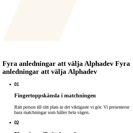
Fyra anledningar att välja Alphadev
F
y
r
a
a
n
l
e
d
n
i
n
g
a
r
a
t
t
v
ä
l
j
a
A
l
p
h
a
d
e
v
01
Fingertoppskänsla i matchningen
Rätt person till rätt plats är det viktigaste vi gör. Vi presenterar
bara matchningar som håller hela vägen.
02