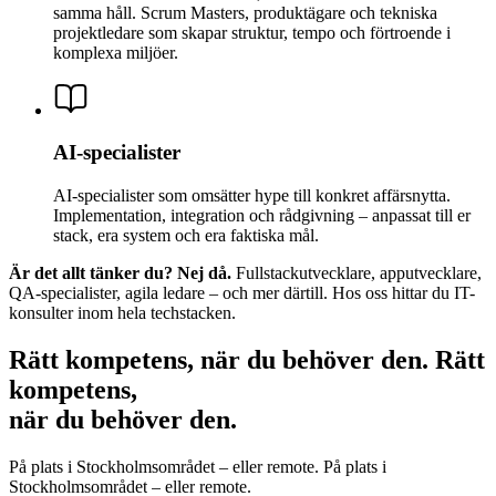
samma håll. Scrum Masters, produktägare och tekniska
projektledare som skapar struktur, tempo och förtroende i
komplexa miljöer.
AI-specialister
AI-specialister som omsätter hype till konkret affärsnytta.
Implementation, integration och rådgivning – anpassat till er
stack, era system och era faktiska mål.
Är det allt tänker du? Nej då.
Fullstackutvecklare, apputvecklare,
QA-specialister, agila ledare – och mer därtill. Hos oss hittar du IT-
konsulter inom hela techstacken.
Rätt kompetens, när du behöver den.
R
ä
t
t
k
o
m
p
e
t
e
n
s
,
n
ä
r
d
u
b
e
h
ö
v
e
r
d
e
n
.
På plats i Stockholmsområdet – eller remote.
P
å
p
l
a
t
s
i
S
t
o
c
k
h
o
l
m
s
o
m
r
å
d
e
t
–
e
l
l
e
r
r
e
m
o
t
e
.