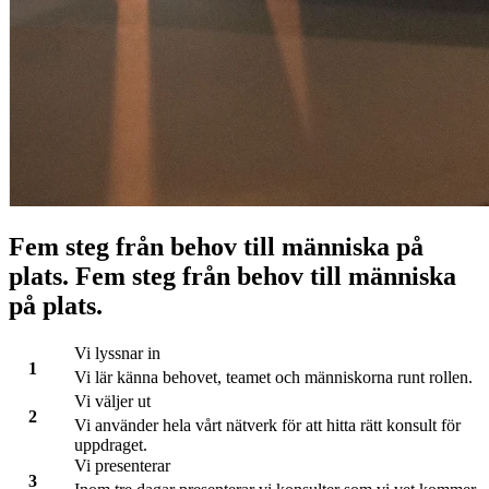
Fem steg från behov till människa på
plats.
F
e
m
s
t
e
g
f
r
å
n
b
e
h
o
v
t
i
l
l
m
ä
n
n
i
s
k
a
p
å
p
l
a
t
s
.
Vi lyssnar in
Vi lär känna behovet, teamet och människorna runt rollen.
Vi väljer ut
Vi använder hela vårt nätverk för att hitta rätt konsult för
uppdraget.
Vi presenterar