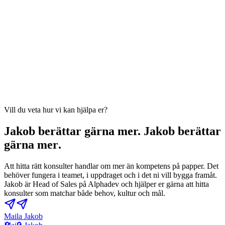
Vill du veta hur vi kan hjälpa er?
Jakob berättar gärna mer.
J
a
k
o
b
b
e
r
ä
t
t
a
r
g
ä
r
n
a
m
e
r
.
Att hitta rätt konsulter handlar om mer än kompetens på papper. Det
behöver fungera i teamet, i uppdraget och i det ni vill bygga framåt.
Jakob är Head of Sales på Alphadev och hjälper er gärna att hitta
konsulter som matchar både behov, kultur och mål.
Maila Jakob