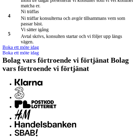
Inom tre dagar presenterar vi konsulter som vi vet kommer
matcha er.
Ni träffas
Ni träffar konsulterna och avgör tillsammans vem som
passar bäst.
Vi sätter igång
Avtal skrivs, konsulten startar och vi följer upp längs
vägen.
Boka ett möte idag
Bolag vars förtroende vi förtjänat
B
o
l
a
g
v
a
r
s
f
ö
r
t
r
o
e
n
d
e
v
i
f
ö
r
t
j
ä
n
a
t