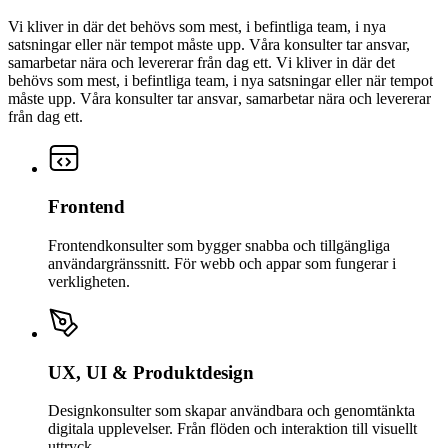
Vi kliver in där det behövs som mest, i befintliga team, i nya
satsningar eller när tempot måste upp. Våra konsulter tar ansvar,
samarbetar nära och levererar från dag ett.
V
i
k
l
i
v
e
r
i
n
d
ä
r
d
e
t
b
e
h
ö
v
s
s
o
m
m
e
s
t
,
i
b
e
f
i
n
t
l
i
g
a
t
e
a
m
,
i
n
y
a
s
a
t
s
n
i
n
g
a
r
e
l
l
e
r
n
ä
r
t
e
m
p
o
t
m
å
s
t
e
u
p
p
.
V
å
r
a
k
o
n
s
u
l
t
e
r
t
a
r
a
n
s
v
a
r
,
s
a
m
a
r
b
e
t
a
r
n
ä
r
a
o
c
h
l
e
v
e
r
e
r
a
r
f
r
å
n
d
a
g
e
t
t
.
Frontend
Frontendkonsulter som bygger snabba och tillgängliga
användargränssnitt. För webb och appar som fungerar i
verkligheten.
UX, UI & Produktdesign
Designkonsulter som skapar användbara och genomtänkta
digitala upplevelser. Från flöden och interaktion till visuellt
uttryck.