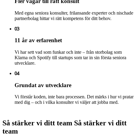
Fler vägar till rätt konsult
Med egna seniora konsulter, frilansande experter och nischade
partnerbolag hittar vi rätt kompetens för ditt behov.
03
11 år av erfarenhet
Vi har sett vad som funkar och inte – från storbolag som
Klarna och Spotify till startups som tar in sin första seniora
utvecklare.
04
Grundat av utvecklare
Vi förstår koden, inte bara processen. Det märks i hur vi pratar
med dig – och i vilka konsulter vi väljer att jobba med.
Så stärker vi ditt team
S
å
s
t
ä
r
k
e
r
v
i
d
i
t
t
t
e
a
m